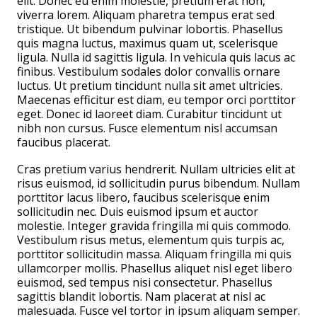
elit. Donec eu enim molestie, pretium erat non,
viverra lorem. Aliquam pharetra tempus erat sed
tristique. Ut bibendum pulvinar lobortis. Phasellus
quis magna luctus, maximus quam ut, scelerisque
ligula. Nulla id sagittis ligula. In vehicula quis lacus ac
finibus. Vestibulum sodales dolor convallis ornare
luctus. Ut pretium tincidunt nulla sit amet ultricies.
Maecenas efficitur est diam, eu tempor orci porttitor
eget. Donec id laoreet diam. Curabitur tincidunt ut
nibh non cursus. Fusce elementum nisl accumsan
faucibus placerat.
Cras pretium varius hendrerit. Nullam ultricies elit at
risus euismod, id sollicitudin purus bibendum. Nullam
porttitor lacus libero, faucibus scelerisque enim
sollicitudin nec. Duis euismod ipsum et auctor
molestie. Integer gravida fringilla mi quis commodo.
Vestibulum risus metus, elementum quis turpis ac,
porttitor sollicitudin massa. Aliquam fringilla mi quis
ullamcorper mollis. Phasellus aliquet nisl eget libero
euismod, sed tempus nisi consectetur. Phasellus
sagittis blandit lobortis. Nam placerat at nisl ac
malesuada. Fusce vel tortor in ipsum aliquam semper.